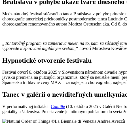
Bratislava v pohybe ukáže tváre dnešného 
Medzinárodný festival súčasného tanca Bratislava v pohybe prinesie
choreografie americkej priekopníčky postmoderného tanca Lucindy C
choreografiou renomovaného autora Moritza Ostruschnjaka. Od 6. do 
„Tohtoročný program sa zameriava nielen na to, kam sa súčasný tane
výpovede inšpirované digitálnym svetom,“
hovorí Miroslava Kovářová,
Hypnotické otvorenie festivalu
Festival otvorí 6. októbra 2025 v Slovenskom národnom divadle hyp
javisku premieňa na pulzujúci organizmus, ktorý sa neustále mení, pr
Španielsku tri hlavné ceny MAX – za najlepšiu choreografiu, najlepš
Tanec v galérii o neviditeľných umelkynia
V performatívnej inštalácii
Camille
(10. októbra 2025 v Galérii Nedb
geniality a šialenstva. Predstavenie je intímnym pohľadom do sveta ž