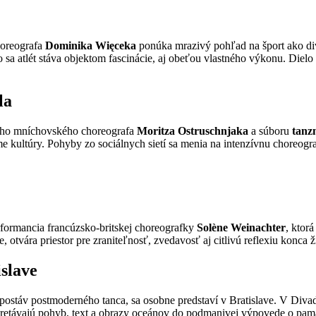
horeografa
Dominika Więceka
ponúka mrazivý pohľad na šport ako div
 atlét stáva objektom fascinácie, aj obeťou vlastného výkonu. Dielo
la
ého mníchovského choreografa
Moritza Ostruschnjaka
a súboru
tanz
me kultúry. Pohyby zo sociálnych sietí sa menia na intenzívnu choreograf
erformancia francúzsko-britskej choreografky
Solène Weinachter
, ktor
otvára priestor pre zraniteľnosť, zvedavosť aj citlivú reflexiu konca ž
islave
 postáv postmoderného tanca, sa osobne predstaví v Bratislave. V Diva
stretávajú pohyb, text a obrazy oceánov do podmanivej výpovede o pamäti 