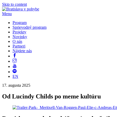
Skip to content
Menu
Program
Sprievodný program
Projekty
Novinky
O nás
Partneri
Nájdete nás
EN
17. augusta 2025
Od Lucindy Childs po meme kultúru