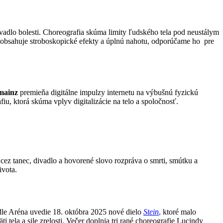
adlo bolesti. Choreografia skúma limity ľudského tela pod neustálym
 obsahuje stroboskopické efekty a úplnú nahotu, odporúčame ho pre
mainz
premieňa digitálne impulzy internetu na výbušnú fyzickú
iu, ktorá skúma vplyv digitalizácie na telo a spoločnosť.
á cez tanec, divadlo a hovorené slovo rozpráva o smrti, smútku a
ivota.
dle Aréna uvedie 18. októbra 2025 nové dielo
Stein
,
ktoré malo
tela a sile zrelosti. Večer doplnia tri rané choreografie Lucindy