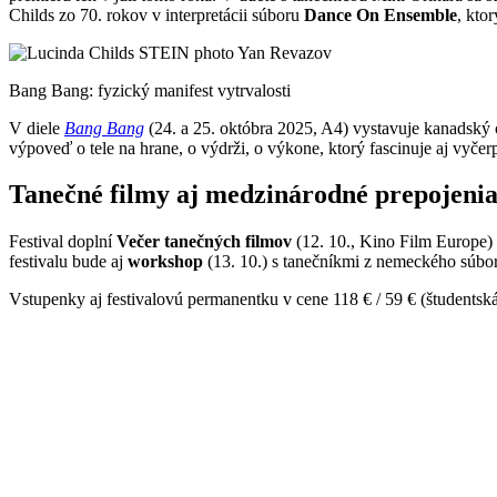
Childs zo 70. rokov v interpretácii súboru
Dance On Ensemble
, kto
Bang Bang: fyzický manifest vytrvalosti
V diele
Bang Bang
(24. a 25. októbra 2025, A4) vystavuje kanadský
výpoveď o tele na hrane, o výdrži, o výkone, ktorý fascinuje aj vyčer
Tanečné filmy aj medzinárodné prepojeni
Festival doplní
Večer tanečných filmov
(12. 10., Kino Film Europe)
festivalu bude aj
workshop
(13. 10.) s tanečníkmi z nemeckého súbo
Vstupenky aj festivalovú permanentku v cene 118 € / 59 € (študentsk