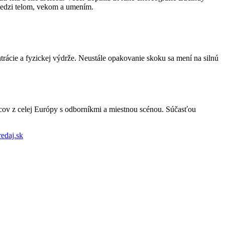
h medzi telom, vekom a umením.
ácie a fyzickej výdrže. Neustále opakovanie skoku sa mení na silnú
orcov z celej Európy s odborníkmi a miestnou scénou. Súčasťou
redaj.sk