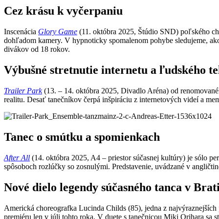
Cez krásu k vyčerpaniu
Inscenácia
Glory Game
(11. októbra 2025, Štúdio SND) poľského c
dohľadom kamery. V hypnoticky spomalenom pohybe sledujeme, ako sa
divákov od 18 rokov.
Výbušné stretnutie internetu a ľudského te
Trailer Park
(13. – 14. októbra 2025, Divadlo Aréna) od renomovan
realitu. Desať tanečníkov čerpá inšpiráciu z internetových videí a me
Tanec o smútku a spomienkach
After All
(14. októbra 2025, A4 – priestor súčasnej kultúry) je sólo p
spôsoboch rozlúčky so zosnulými. Predstavenie, uvádzané v angličtine, 
Nové dielo legendy súčasného tanca v Brat
Americká choreografka Lucinda Childs (85), jedna z najvýraznejších
premiéru len v júli tohto roka. V duete s tanečnicou Miki Orihara sa 