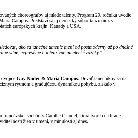
ovaných choreografov aj mladé talenty. Program 29. ročníka uvedie
Maria Campos. Predstaví sa aj nemecký súbor tanzmainz s
piatich európskych krajín, Kanady a USA.
ť sledovať, ako sa tanečné umenie mení od postmoderny až po dnešné
lne silné, expresívne a intenzívne umelecké zážitky.“
j dvojice
Guy Nader & Maria Campos
. Deväť tanečníkov sa na
, precíznym rytmom a gradujúcou dynamikou pohybu, získalo v
 francúzskej sochárky Camille Claudel, ktorá tvorila na hrane
diteľnosti žien v umení, v minulosti aj dnes.