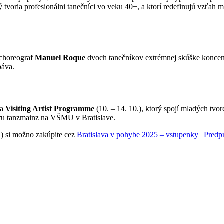
rý tvoria profesionálni tanečníci vo veku 40+, a ktorí redefinujú vzťa
 choreograf
Manuel Roque
dvoch tanečníkov extrémnej skúške koncentr
páva.
a
 a
Visiting Artist Programme
(10. – 14. 10.), ktorý spojí mladých tv
ru tanzmainz na VŠMU v Bratislave.
á) si možno zakúpite cez
Bratislava v pohybe 2025 – vstupenky | Predp