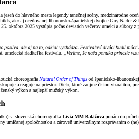
tanca
 na jeseň do hlavného mesta legendy tanečnej scény, medzinárodne oceň
hilds, ako aj oceňovanej libanonsko-španielskej dvojice Guy Nader & 
25. októbra 2025 vystúpia počas deviatich večerov umelci a súbory z 
c posúva, ale aj na to, odkiaľ vychádza. Festivaloví diváci budú môc
 umelecká riaditeľka festivalu.
„Veríme, že naša ponuka prinesie vizuá
notická choreografia
Natural Order of Things
od španielsko-libanonske
eskupuje a reaguje na priestor. Dielo, ktoré zaujme čistou vizualitou
í ženský výkon a najlepší mužský výkon.
ch
alka) sa slovenská choreografka
Lívia MM Balážová
ponára do príbehu
eny umlčanej spoločnosťou a zároveň univerzálnym rozprávaním o (ne)vi