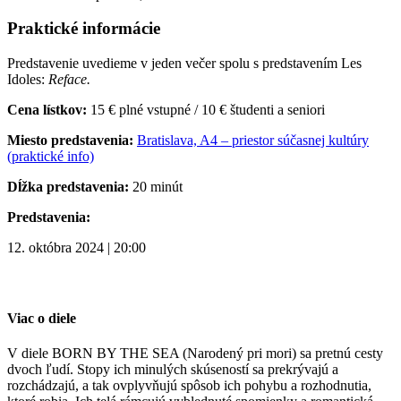
Praktické informácie
Predstavenie uvedieme v jeden večer spolu s predstavením Les
Idoles:
Reface.
Cena lístkov:
15 € plné vstupné / 10 € študenti a seniori
Miesto predstavenia:
Bratislava, A4 – priestor súčasnej kultúry
(praktické info)
Dĺžka predstavenia:
20 minút
Predstavenia:
12. októbra 2024 | 20:00
Viac o diele
V diele BORN BY THE SEA (Narodený pri mori) sa pretnú cesty
dvoch ľudí. Stopy ich minulých skúseností sa prekrývajú a
rozchádzajú, a tak ovplyvňujú spôsob ich pohybu a rozhodnutia,