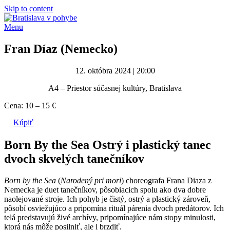
Skip to content
Menu
Fran Díaz (Nemecko)
12. októbra 2024 | 20:00
A4 – Priestor súčasnej kultúry, Bratislava
Cena: 10 – 15 €
Kúpiť
Born By the Sea
Ostrý i plastický tanec
dvoch skvelých tanečníkov
Born by the Sea
(
Narodený pri mori
) choreografa Frana Diaza z
Nemecka je duet tanečníkov, pôsobiacich spolu ako dva dobre
naolejované stroje. Ich pohyb je čistý, ostrý a plastický zároveň,
pôsobí osviežujúco a pripomína rituál párenia dvoch predátorov. Ich
telá predstavujú živé archívy, pripomínajúce nám stopy minulosti,
ktorá nás môže posilniť, ale i brzdiť.