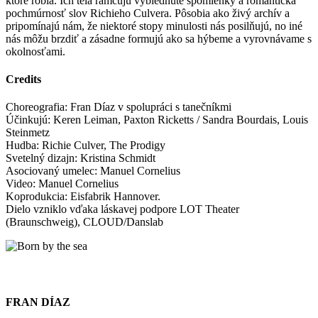
ktoré robia. Ich telá rámcujú vyblednuté spomienky a romantická
pochmúrnosť slov Richieho Culvera. Pôsobia ako živý archív a
pripomínajú nám, že niektoré stopy minulosti nás posilňujú, no iné
nás môžu brzdiť a zásadne formujú ako sa hýbeme a vyrovnávame s
okolnosťami.
Credits
Choreografia: Fran Díaz v spolupráci s tanečníkmi
Účinkujú: Keren Leiman, Paxton Ricketts / Sandra Bourdais, Louis
Steinmetz
Hudba: Richie Culver, The Prodigy
Svetelný dizajn: Kristina Schmidt
Asociovaný umelec: Manuel Cornelius
Video: Manuel Cornelius
Koprodukcia: Eisfabrik Hannover.
Dielo vzniklo vďaka láskavej podpore LOT Theater
(Braunschweig), CLOUD/Danslab
FRAN DÍAZ