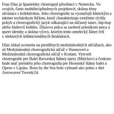
Fran Díaz je španielsky choreograf pôsobiaci v Nemecku. Vo
svojich, často multidisciplinárnych projektoch, skúma témy
súvisiace s kolektivitou. Jeho choreografie sa vyznačujú klinickým a
takmer sochárskym štýlom, ktorý charakterizuje extrémne rýchly
pohyb a choreografický jazyk odkazujúci na súčasný tanec, hip-hop
alebo klubovú kultúru. Díazova práca sa zaoberá prienikom tanca a
queer identity a skúma výzvy, ktorým tento umelecký žáner čelí
v niektorých inštitucionálnych štruktúrach.
Díaz získal ocenenia na prestížnych medzinárodných súťažiach, ako
sú Medzinárodná choreografická súťaž v Hannoveri a
Medzinárodná choreografická súťaž v Kodani. Vytvoril
choreografie pre Balet Bavorskej štátnej opery (Mníchov) a čoskoro
bude mať premiéru jeho choreografia pre Hesenský štátny balet a
Operu v Lipsku. Born by the Sea bolo vybrané ako jedno z diel
Aerowaves’Twenty24.